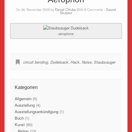
On 26. November 2005 by
Daniel Chluba
With
0
Comments -
Saund
,
Skulptur
aerophone
circuit bending
,
Dudelsack
,
Hack
,
Noise
,
Staubsauger
Kategorien
Allgemein
(5)
Ausstellung
(4)
Ausstellungsankündigung
(1)
Buch
(1)
Kunst
(60)
Aktion
(13)