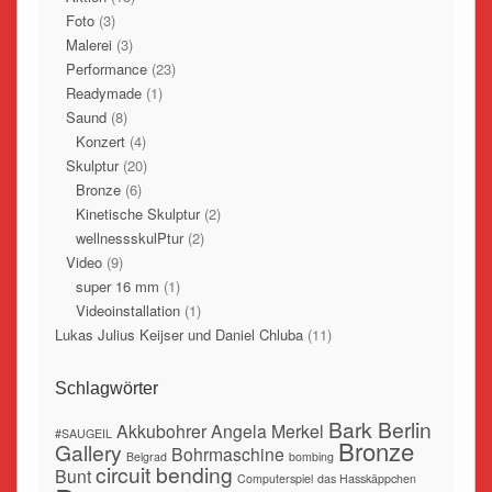
Foto
(3)
Malerei
(3)
Performance
(23)
Readymade
(1)
Saund
(8)
Konzert
(4)
Skulptur
(20)
Bronze
(6)
Kinetische Skulptur
(2)
wellnessskulPtur
(2)
Video
(9)
super 16 mm
(1)
Videoinstallation
(1)
Lukas Julius Keijser und Daniel Chluba
(11)
Schlagwörter
Bark Berlin
Akkubohrer
Angela Merkel
#SAUGEIL
Bronze
Gallery
Bohrmaschine
Belgrad
bombing
circuit bending
Bunt
Computerspiel
das Hasskäppchen