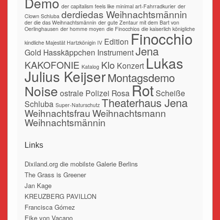
Demo
der capitalism feels like minimal art-Fahrradkurier
der
derdiedas Weihnachtsmännin
Clown Schluba
der die das Weihnachtsmännin
der gute Zentaur mit dem Bart von
Oerlinghausen
der homme moyen
die Finocchios
die kaiserlich königliche
Finocchio
Edition
kindliche Majestät Hartzkönigin IV
Jena
Gold
Hasskäppchen
Instrument
Lukas
KAKOFONIE
Klo
Konzert
Katalog
Julius Keijser
Montagsdemo
Rot
Noise
ostrale
Polizei
Rosa
Scheiße
Theaterhaus Jena
Schluba
Super-Naturschutz
Weihnachtsfrau
Weihnachtsmann
Weihnachtsmännin
Links
Dixiland.org die mobilste Galerie Berlins
The Grass is Greener
Jan Kage
KREUZBERG PAVILLON
Francisca Gómez
Eike von Vacano