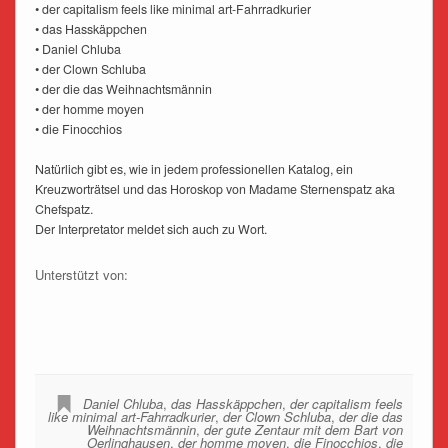
• der capitalism feels like minimal art-Fahrradkurier
• das Hasskäppchen
• Daniel Chluba
• der Clown Schluba
• der die das Weihnachtsmännin
• der homme moyen
• die Finocchios
Natürlich gibt es, wie in jedem professionellen Katalog, ein
Kreuzworträtsel und das Horoskop von Madame Sternenspatz aka
Chefspatz.
Der Interpretator meldet sich auch zu Wort.
Unterstützt von:
Daniel Chluba
,
das Hasskäppchen
,
der capitalism feels
like minimal art-Fahrradkurier
,
der Clown Schluba
,
der die das
Weihnachtsmännin
,
der gute Zentaur mit dem Bart von
Oerlinghausen
,
der homme moyen
,
die Finocchios
,
die