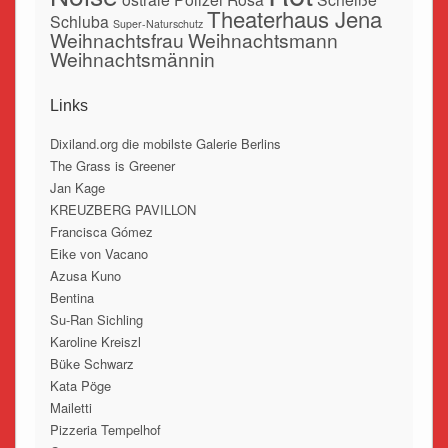
Theaterhaus Jena
Schluba
Super-Naturschutz
Weihnachtsfrau
Weihnachtsmann
Weihnachtsmännin
Links
Dixiland.org die mobilste Galerie Berlins
The Grass is Greener
Jan Kage
KREUZBERG PAVILLON
Francisca Gómez
Eike von Vacano
Azusa Kuno
Bentina
Su-Ran Sichling
Karoline Kreiszl
Büke Schwarz
Kata Pöge
Mailetti
Pizzeria Tempelhof