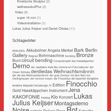
Kinetische Skulptur
(2)
wellnessskulPtur
(2)
Video
(9)
super 16 mm
(1)
Videoinstallation
(1)
Lukas Julius Keijser und Daniel Chluba
(11)
Schlagwörter
Bark Berlin
Akkubohrer
Angela Merkel
#SAUGEIL
Bronze
Gallery
Bohrmaschine
Belgrad
bombing
circuit bending
Bunt
Computerspiel
das Hasskäppchen
Demo
der capitalism feels like minimal art-Fahrradkurier
der
derdiedas Weihnachtsmännin
Clown Schluba
der die das Weihnachtsmännin
der gute Zentaur mit dem Bart von
Oerlinghausen
der homme moyen
die Finocchios
die kaiserlich königliche
Finocchio
Edition
kindliche Majestät Hartzkönigin IV
Jena
Gold
Hasskäppchen
Instrument
Lukas
KAKOFONIE
Klo
Konzert
Katalog
Julius Keijser
Montagsdemo
Rot
Noise
ostrale
Polizei
Rosa
Scheiße