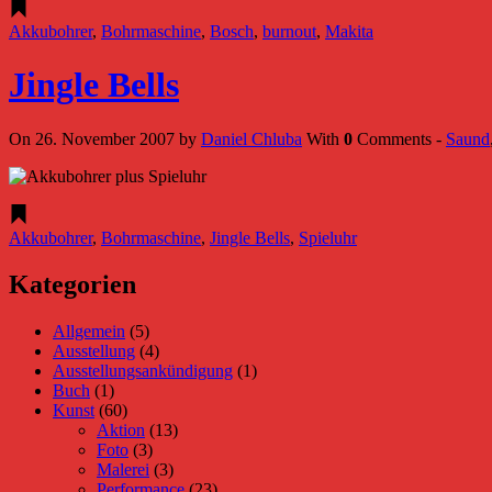
Akkubohrer
,
Bohrmaschine
,
Bosch
,
burnout
,
Makita
Jingle Bells
On 26. November 2007 by
Daniel Chluba
With
0
Comments -
Saund
Akkubohrer
,
Bohrmaschine
,
Jingle Bells
,
Spieluhr
Kategorien
Allgemein
(5)
Ausstellung
(4)
Ausstellungsankündigung
(1)
Buch
(1)
Kunst
(60)
Aktion
(13)
Foto
(3)
Malerei
(3)
Performance
(23)