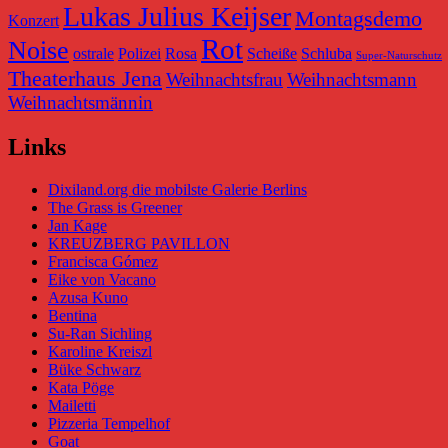
Lukas Julius Keijser
Montagsdemo
Konzert
Rot
Noise
ostrale
Polizei
Rosa
Scheiße
Schluba
Super-Naturschutz
Theaterhaus Jena
Weihnachtsfrau
Weihnachtsmann
Weihnachtsmännin
Links
Dixiland.org die mobilste Galerie Berlins
The Grass is Greener
Jan Kage
KREUZBERG PAVILLON
Francisca Gómez
Eike von Vacano
Azusa Kuno
Bentina
Su-Ran Sichling
Karoline Kreiszl
Büke Schwarz
Kata Pöge
Mailetti
Pizzeria Tempelhof
Goat