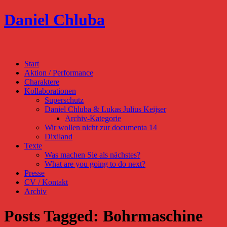
Daniel Chluba
Start
Aktion / Performance
Charaktere
Kollaborationen
Superschutz
Daniel Chluba & Lukas Julius Keijser
Archiv-Kategorie
Wir wollen nicht zur documenta 14
Dixiland
Texte
Was machen Sie als nächstes?
What are you going to do next?
Presse
CV / Kontakt
Archiv
Posts Tagged:
Bohrmaschine