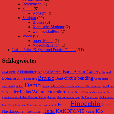
Readymade
(1)
Saund
(8)
Konzert
(4)
Skulptur
(20)
Bronze
(6)
Kinetische Skulptur
(2)
wellnessskulPtur
(2)
Video
(9)
super 16 mm
(1)
Videoinstallation
(1)
Lukas Julius Keijser und Daniel Chluba
(11)
Schlagwörter
Bark Berlin Gallery
Akkubohrer
Angela Merkel
#SAUGEIL
Belgrad
Bronze
circuit bending
Bohrmaschine
Bunt
bombing
Computerspiel
Demo
das Hasskäppchen
der capitalism feels like minimal art-Fahrradkurier
der Clown
derdiedas Weihnachtsmännin
Schluba
der die das Weihnachtsmännin
der
gute Zentaur mit dem Bart von Oerlinghausen
der homme moyen
die Finocchios
die kaiserlic
Finocchio
Edition
Gold
königliche kindliche Majestät Hartzkönigin IV
Jena
KAKOFONIE
Klo
Hasskäppchen
Instrument
Katalog