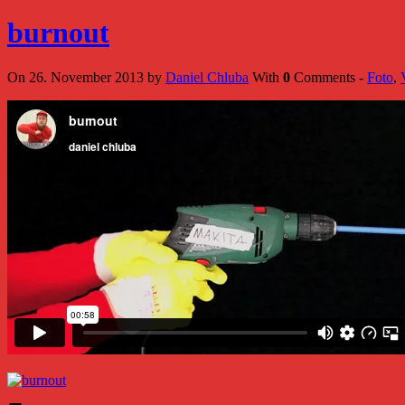
burnout
On 26. November 2013 by
Daniel Chluba
With
0
Comments -
Foto
,